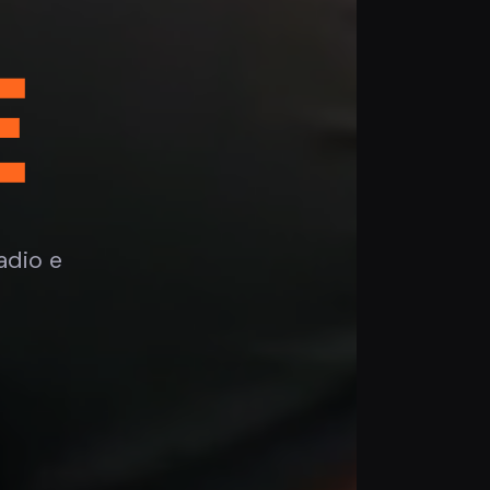
E
adio e