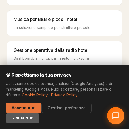
Musica per B&B e piccoli hotel
La soluzione semplice per strutture piccole
Gestione operativa della radio hotel
Dashboard, annunci, palinsesto multi-zona
🍪 Rispettiamo la tua privacy
Musica jazz: il tempo musicale come leva
Utilizziamo cookie tecnici, analitici (Google Analytics) e di
marketing (Google Ads). Puoi accettare, personalizzare o
Cool jazz e bossa nova per il servizio
rifiutare.
Cookie Policy
·
Privacy Policy
.
Accetta tutti
Gestisci preferenze
Rifiuta tutti