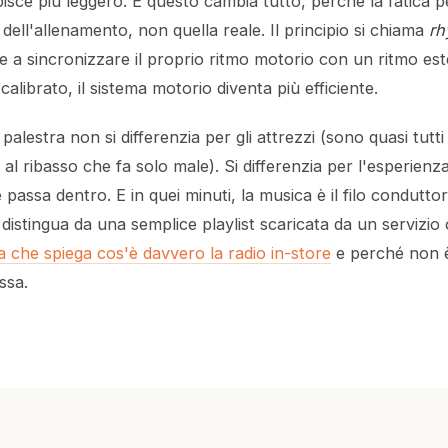
isce più leggero. E questo cambia tutto, perché la fatica p
ell'allenamento, non quella reale. Il principio si chiama
rh
 a sincronizzare il proprio ritmo motorio con un ritmo est
alibrato, il sistema motorio diventa più efficiente.
palestra non si differenzia per gli attrezzi (sono quasi tutti 
l ribasso che fa solo male). Si differenzia per l'esperienza 
 passa dentro. E in quei minuti, la musica è il filo condutt
i distingua da una semplice playlist scaricata da un servizio
da che spiega cos'è davvero la radio in-store
e perché non è
ssa.