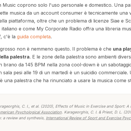
usic coprono solo l'uso personale e domestico. Una pale
ette musica da un account consumer è tecnicamente una vi
 della piattaforma, oltre che un problema di licenze Siae e S
 italiano e come My Corporate Radio offra una libreria music
, c'è la
guida completa
.
ù grosso non è nemmeno questo. Il problema è che
una pla
della palestra
. E le zone della palestra sono ambienti diver
n brano da 145 BPM nella zona cool-down è un sabotaggi
sala pesi alle 19 di un martedì è un suicidio commerciale.
 è una palestra che ha rinunciato a usare la musica come 
arageorghis, C. I., et al. (2020),
Effects of Music in Exercise and Sport: A
American Psychological Association
. Karageorghis, C. I. & Priest, D. L. (20
: a review and synthesis
,
International Review of Sport and Exercise Psy