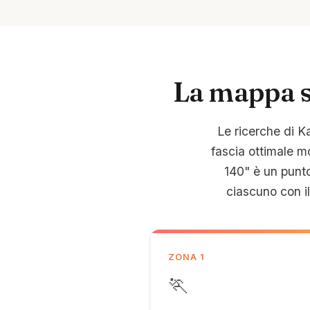
La mappa s
Le ricerche di K
fascia ottimale m
140" è un punto
ciascuno con i
ZONA 1
🏃