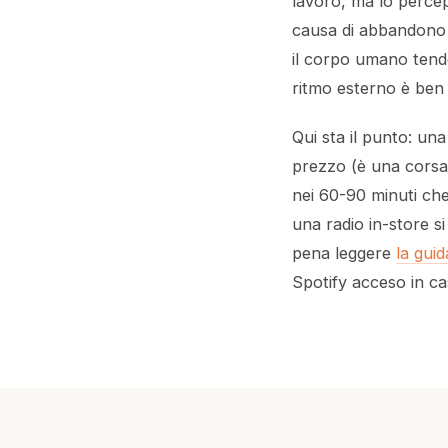
lavoro, ma lo percep
causa di abbandono d
il corpo umano tende
ritmo esterno è ben c
Qui sta il punto: una 
prezzo (è una corsa a
nei 60-90 minuti che
una radio in-store s
pena leggere
la gui
Spotify acceso in ca