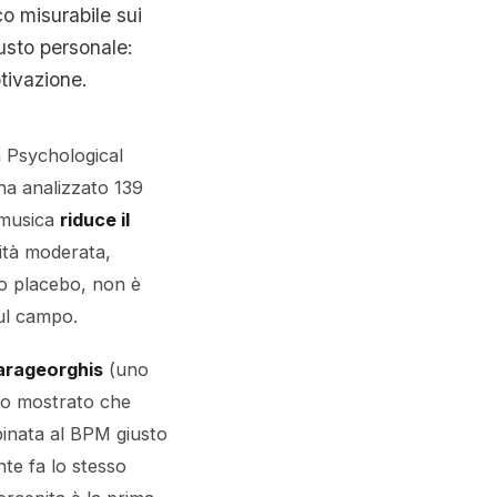
o misurabile sui
gusto personale:
tivazione.
 Psychological
ha analizzato 139
a musica
riduce il
sità moderata,
to placebo, non è
sul campo.
arageorghis
(uno
nno mostrato che
inata al BPM giusto
ente fa lo stesso