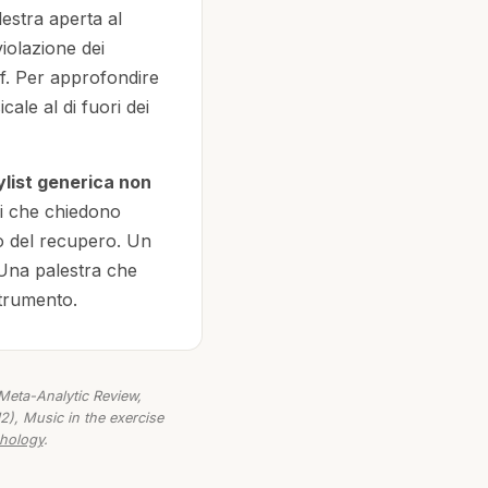
stra aperta al
olazione dei
cf. Per approfondire
ale al di fuori dei
ylist generica non
si che chiedono
o del recupero. Un
 Una palestra che
strumento.
 Meta-Analytic Review
,
12),
Music in the exercise
chology
.