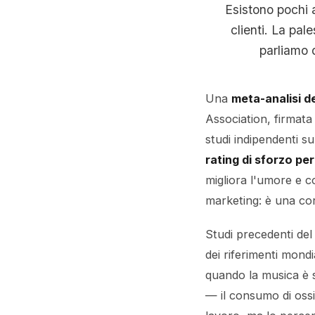
Esistono pochi a
clienti. La pal
parliamo 
Una
meta-analisi d
Association, firmata
studi indipendenti s
rating di sforzo per
migliora l'umore e c
marketing: è una cor
Studi precedenti de
dei riferimenti mond
quando la musica è 
— il consumo di oss