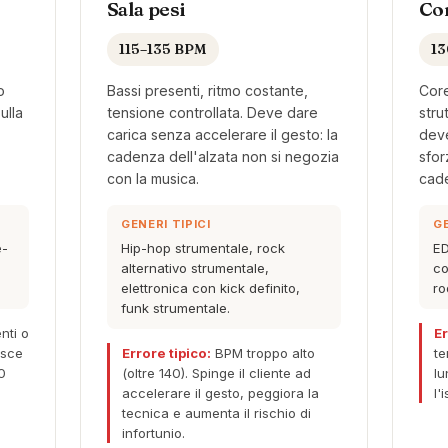
Sala pesi
Cor
115–135 BPM
13
o
Bassi presenti, ritmo costante,
Core
ulla
tensione controllata. Deve dare
stru
carica senza accelerare il gesto: la
deve
cadenza dell'alzata non si negozia
sfor
con la musica.
cad
GENERI TIPICI
GE
e-
Hip-hop strumentale, rock
ED
alternativo strumentale,
co
elettronica con kick definito,
ro
funk strumentale.
nti o
Er
isce
Errore tipico:
BPM troppo alto
te
30
(oltre 140). Spinge il cliente ad
lu
accelerare il gesto, peggiora la
l'
tecnica e aumenta il rischio di
infortunio.