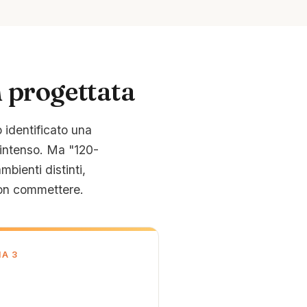
 progettata
 identificato una
-intenso. Ma "120-
bienti distinti,
non commettere.
A 3