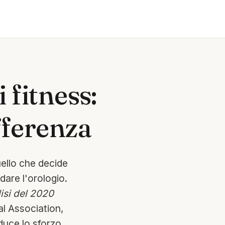
 fitness:
ifferenza
uello che decide
rdare l'orologio.
isi del 2020
l Association,
duce lo sforzo