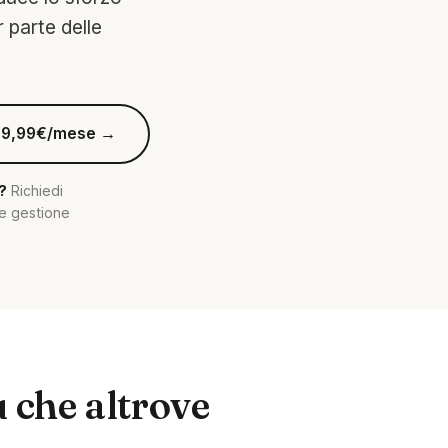
 parte delle
 a 9,99€/mese →
?
Richiedi
 e gestione
ù che altrove