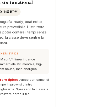
si e functional
0–145 BPM
ografia-ready, beat netto,
ttura prevedibile. L'istruttore
 poter contare i tempi senza
zo, la classe deve sentire la
enza.
NERI TIPICI
M su 4/4 lineari, dance
mmerciale strumentale, big-
om house, latin energico.
rore tipico:
tracce con cambi di
mpo improvvisi o intro
nghissime. Spezzano la classe e
istruttore perde il filo.