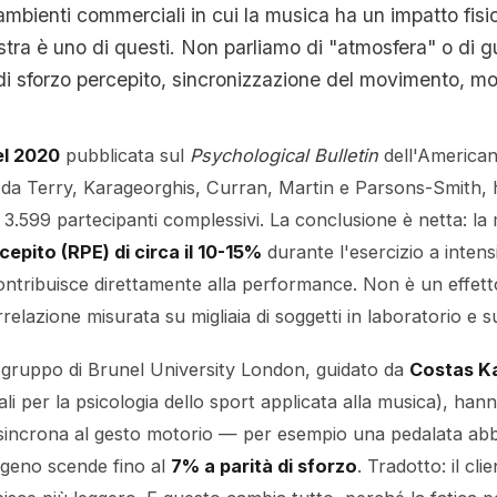
mbienti commerciali in cui la musica ha un impatto fisic
estra è uno di questi. Non parliamo di "atmosfera" o di 
di sforzo percepito, sincronizzazione del movimento, mo
el 2020
pubblicata sul
Psychological Bulletin
dell'American
 da Terry, Karageorghis, Curran, Martin e Parsons-Smith, 
u 3.599 partecipanti complessivi. La conclusione è netta: l
cepito (RPE) di circa il 10-15%
durante l'esercizio a inten
ontribuisce direttamente alla performance. Non è un effet
relazione misurata su migliaia di soggetti in laboratorio e 
l gruppo di Brunel University London, guidato da
Costas K
iali per la psicologia dello sport applicata alla musica), ha
sincrona al gesto motorio — per esempio una pedalata abb
igeno scende fino al
7% a parità di sforzo
. Tradotto: il cli