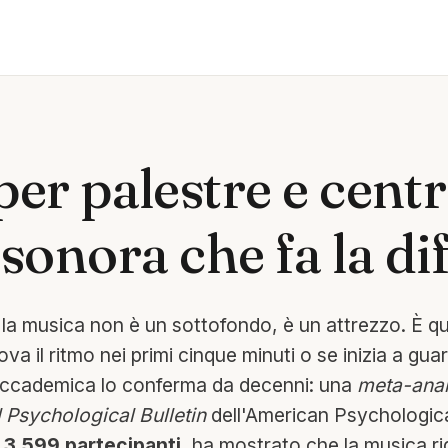
er palestre e centri
 sonora che fa la d
 la musica non è un sottofondo, è un attrezzo. È q
ova il ritmo nei primi cinque minuti o se inizia a gua
accademica lo conferma da decenni: una
meta-anal
 Psychological Bulletin
dell'American Psychologica
e
3.599 partecipanti
, ha mostrato che la musica ri