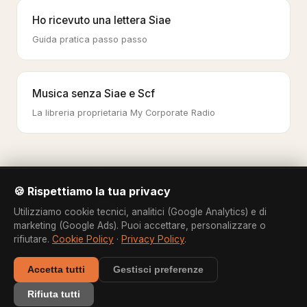
Ho ricevuto una lettera Siae
Guida pratica passo passo
Musica senza Siae e Scf
La libreria proprietaria My Corporate Radio
🍪 Rispettiamo la tua privacy
Utilizziamo cookie tecnici, analitici (Google Analytics) e di
Tutti i settori
Offerta
Contatti
Privacy Policy
Termini di Servizio
marketing (Google Ads). Puoi accettare, personalizzare o
rifiutare.
Cookie Policy
·
Privacy Policy
.
My Corporate Radio è un servizio di radio per locali e aziende basato
su una libreria musicale di propria produzione.
Accetta tutti
Gestisci preferenze
© My Corporate Radio · P.IVA IT18631961002 · Roma
Rifiuta tutti